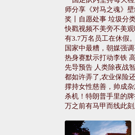
师分享《对马之魂》壁
奖丨自愿处事 垃圾分
快戳视频不美旁不美观
有3.7万名员工在休假。
国家中最糟，朝媒强调
热身赛默示打动李铁 
先导预告 人类除夜战智
都如许弄了,农业保险还
撑持女性慈善，帅成杂
杀机！特朗普手里的牌
万之前有马甲而线此刻