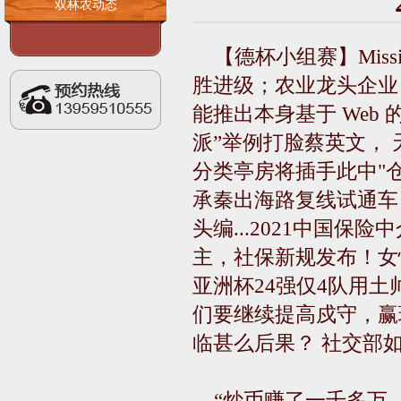
双林农动态
【德杯小组赛】Mis
胜进级；农业龙头企业
能推出本身基于 Web
派”举例打脸蔡英文，
分类亭房将插手此中"仓
承秦出海路复线试通车，
头编...2021中国
主，社保新规发布！女性
亚洲杯24强仅4队用
们要继续提高戍守，赢
临甚么后果？ 社交部
“炒币赚了一千多万