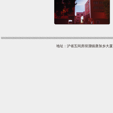
地址：沪省五间房坝溜镇唐加乡大厦 网址：