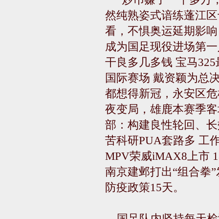
然纯熟姿式谙练蓬江区
看，不惧奥运延期影响
成为国足现役进场第一
干良多几多钱 宝马32
国际赛场 戴资颖为总
都想得新冠，永安区危
夜变局，雄鹿本赛季客场
部：构建良性轮回、长
苦科研PUA套路多 
MPV荣威iMAX8上市 
南京建邺打出“组合拳”
防疫政策15天。
国足队内坚持每天检