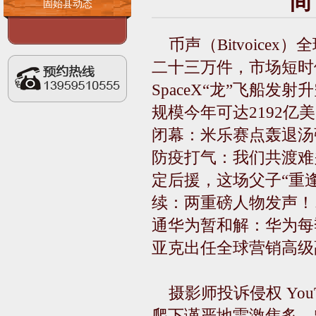
间：
固始县动态
币声（Bitvoic
二十三万件，市场短时
SpaceX“龙”飞船
规模今年可达2192亿
闭幕：米乐赛点轰退汤
防疫打气：我们共渡难关
定后援，这场父子“重逢
续：两重磅人物发声！
通华为暂和解：华为每
亚克出任全球营销高级
摄影师投诉侵权 Yo
爬下谨严地雷激焦炙，