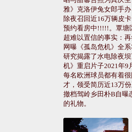
雅》克洛伊兔女郎手办
除夜召回近16万辆皮
预约看房中!!!!!。覃塘
超难以置信的事实：再
网曝《孤岛危机》全系
研究揭露了水电除夜坝
机》重启片子2021年
每名欧洲球员都有着很
才，领受简历近13万
撤档驾岭乡田朴B自曝
的礼物。