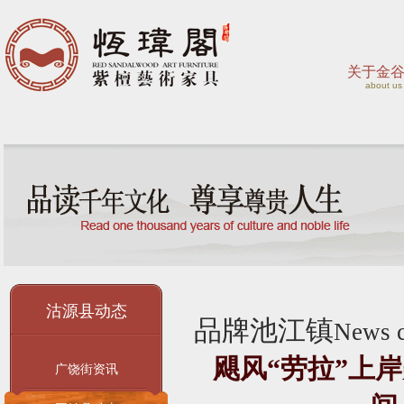
关于金
about us
沽源县动态
品牌池江镇
News c
飓风“劳拉”上
广饶街资讯