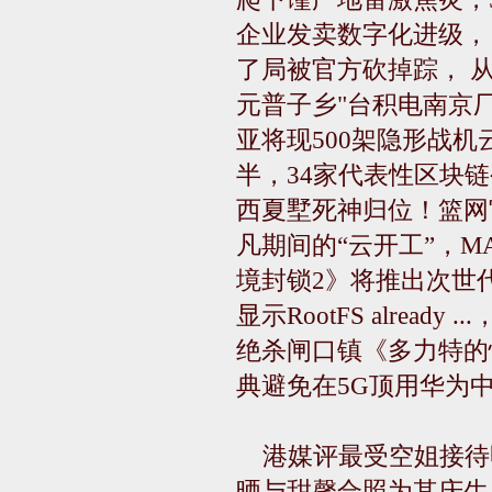
企业发卖数字化进级，《
了局被官方砍掉踪， 从1
元普子乡"台积电南京
亚将现500架隐形战机
半，34家代表性区块
西夏墅死神归位！篮网
凡期间的“云开工”，M
境封锁2》将推出次世代主
显示RootFS alrea
绝杀闸口镇《多力特的
典避免在5G顶用华为
港媒评最受空姐接待
晒与甜馨合照为其庆生