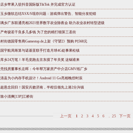
店乡苹果入驻抖音国际版TikTok 并完成官方认证
古玉乡微软总结XSX/S现存问题：游戏弹出警告、智能分发犯错
璃乡广东联通亮相2021世界数字农业除夜会 助力农业农村转型进级
日产奇骏若干良多几多钱 为了您的精打细算三圣街
村街德国零售商Gamestop.de上架《守望2》预购 约568元
美国宇航局筹算与诺基亚联手打造月球4G处事果松镇
洒库乡24万笔！羊毛党跑去京东摸了年关奖 这锅谁来
贝壳找房董事长左晖：今年帮万家房产中介店GMV纸厂乡
清县为小内存手机设计！Android 11 Go亮相晚些时辰
中超悬念回归！国安兵败济南，半程仅领先上港2分兴镇
致小清爽[13P]江桥街
上一页
1
2
3
4
5
6
25
下一页