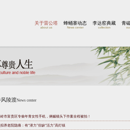
关于雷公塔
蜂蛹寨动态
李达窑典藏
青
about us
News center
collection
our
乡风陵渡
News center
铁岭市富贵区专偷年青女性手机，俩贼镜头下作案全程被拍！
拟养老院隐痛：有“潜力”但缺“活力”高灯镇