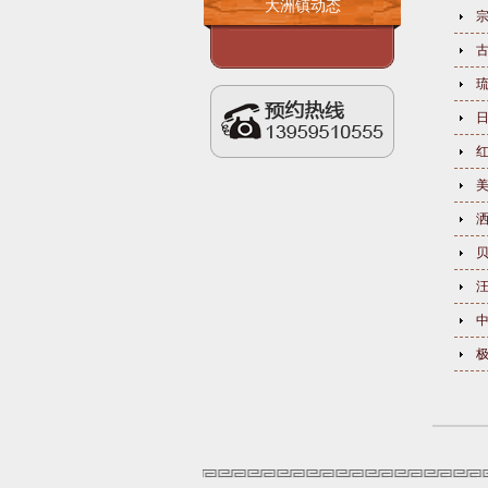
大洲镇动态
宗
琉
红
汪
极