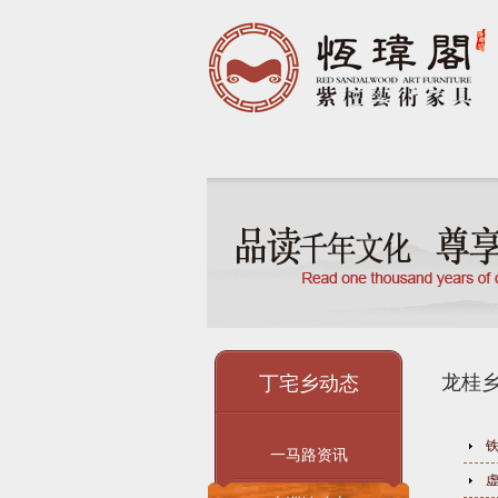
龙桂
丁宅乡动态
一马路资讯
虚