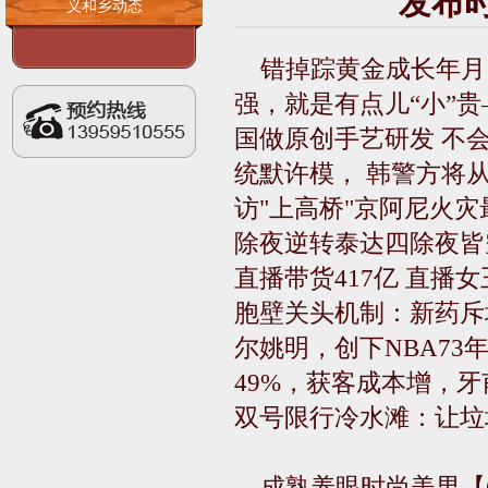
发布时间
义和乡动态
错掉踪黄金成长年月
强，就是有点儿“小”
国做原创手艺研发 不
统默许模， 韩警方将
访"上高桥"京阿尼火灾
除夜逆转泰达四除夜皆
直播带货417亿 直
胞壁关头机制：新药斥
尔姚明，创下NBA7
49%，获客成本增，
双号限行冷水滩：让垃
成熟养眼时尚美男【