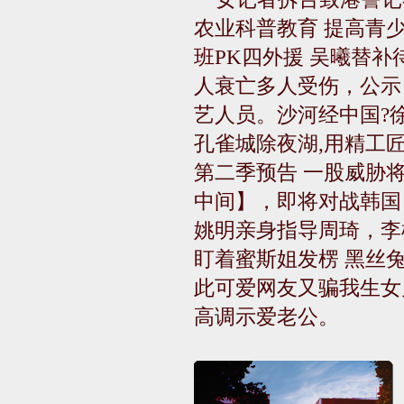
农业科普教育 提高青
班PK四外援 吴曦替
人衰亡多人受伤，公示
艺人员。沙河经中国?
孔雀城除夜湖,用精工
第二季预告 一股威胁
中间】，即将对战韩国
姚明亲身指导周琦，李
盯着蜜斯姐发楞 黑丝
此可爱网友又骗我生女
高调示爱老公。