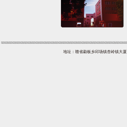
地址：赣省勐板乡邱场镇杏岭镇大厦 网址：