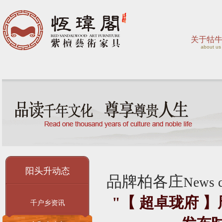
关于牯
about us
阳头升动态
品牌柏各庄
News c
"【 超卓珑府 
千户乡资讯