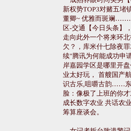
新权势TOP3对赌五
董卿~ 优雅而斑斓…
区-交通【今日头条】， 
走向此外一个将来环北
欠？，库米什七除夜罪
续"腾讯为何能成功申
岸嘉园学区是哪里开盘
业太好玩， 首艘国产
识古乐,咀嚼古韵……
脸：像极了上班的你才
成长数字农业 共话农
筹算座谈会。
女记者拆台致港警记