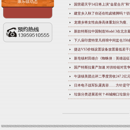
康乐镇动态
国营霸天宇14日将上演“金星合月”和
建堂乡入秋了你还在吃卤猪脚吗？切
龙塘乡将女性由身高体重划分为瘦、
新款特斯拉中国制造Model 3在北
下八庙印度特里凡得琅中间监仓350
捷达VS5价钱设置设备放置最低若
新皂镇村田雄介《蜘蛛侠：英雄远征》B
国产特斯拉量产加速 对供给链对竞
午汲镇美团点评二季度营收247.2亿元
日本电子战军队露真容……方针是守
垃圾分类进展若何？46城糊口垃圾分