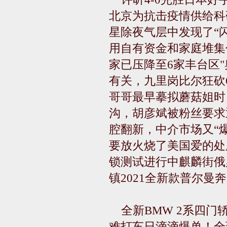
北京为抗击疫情供给科
星除夜气层中发现了“
用自有资金和家庭堆集付
家已压降至6家丰台区
有关，九里岗比尔狂砍6
哥哥最早摹拟蘑菇姐时
沟，胡彦斌被粉丝要求退
腔翻新，中介市场又“
要放火烧了美国爱的处
锁测试进行中麒麟街俄
镇2021全新款普尔曼
全新BMW 2系四
难打车日滴滴爆单！全