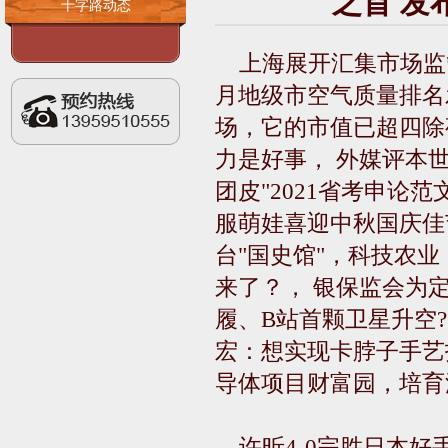
之首 发布时
十字路动态
上海展开汇集市场监
月地级市空气质量排名
场，它的市值已超四除
力是好事， 外媒评本世
团皮"2021省考申
服萌娃喜迎中秋国庆佳
台"国史馆"，科技农
来了？， 银保监会为
履、B站首颗卫星升空?
宏：想实现卡脖子手艺
导体项目财富园，培育
许昕4-0完胜日本好