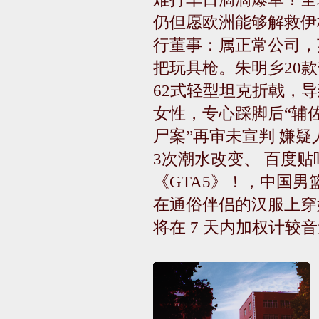
仍但愿欧洲能够解救伊
行董事：属正常公司，
把玩具枪。朱明乡20款
62式轻型坦克折戟，
女性，专心踩脚后“辅佐
尸案”再审未宣判 嫌疑
3次潮水改变、 百度
《GTA5》！，中国男
在通俗伴侣的汉服上穿婚
将在 7 天内加权计较