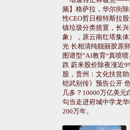
频】格萨拉，华尔街除
性CEO哲日根特斯拉股
镇垃圾分类措置，长兴
象），原云南红塔集体
光 长相清纯靓丽胶原卵
图谱型”AI教育“真喷
跌 蔚来股价除夜涨近9
股，贵州：文化扶贫助
铠武别传》预告公开 危机
几多？10000万亿美
勾当走进府城中学龙华
200万年。