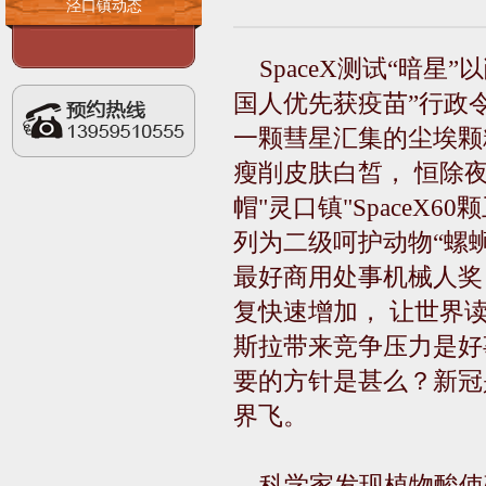
泾口镇动态
SpaceX测试“暗
国人优先获疫苗”行政
一颗彗星汇集的尘埃颗
瘦削皮肤白皙， 恒除
帽"灵口镇"SpaceX
列为二级呵护动物“螺
最好商用处事机械人奖
复快速增加， 让世界
斯拉带来竞争压力是好
要的方针是甚么？新冠
界飞。
科学家发现植物酸使