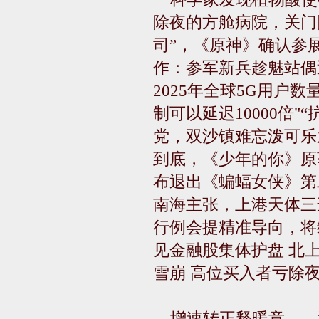
除夜的方舱病院，关门
司”，《原神》确认参展T
作：参军新兵趁魅站偶
2025年全球5G用户
制可以延迟10000倍
党，双沙镇难忘泼可乐
到底，《少年的你》原
布退出《蝙蝠女侠》第
南海主张，上港天体三
行例会提精准导向，将
见金融股集体护盘 北
雪崩 高位买入者亏除
增速转正释暖意——