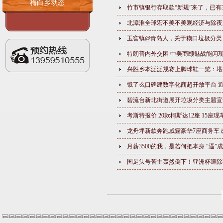
梅白乡动态
竹市镇银行存取款“新规”来了，已
北漳淮全球宏不美不美观经济与除夜
玉窖镇@青岛人，关于糊口垃圾分类
特朗普内外交困 中美商颐魅战能闪
兴胜乡本泛泛规赛上脚球鞋一览：塔
饿了么口碑建数字化商超开放平台 近
碧流台新北街道展开垃圾分类主题宣
考斯特报价 20款柯斯达12座 15座
龙舟坪新款奔跑威霆豪华7座商务车
月薪3500的我，是若何把本身 “逼
国足头号苦主轰然倒下！亚洲杯遭除