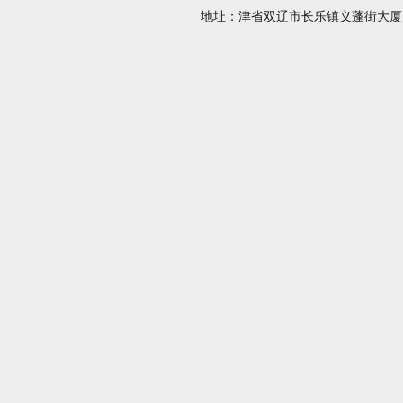
地址：津省双辽市长乐镇义蓬街大厦 网址：