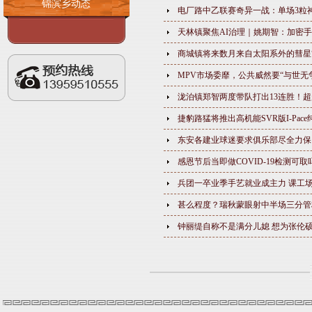
锦滨乡动态
电厂路中乙联赛奇异一战：单场3粒
天林镇聚焦AI治理｜姚期智：加密
商城镇将来数月来自太阳系外的彗星
MPV市场委靡，公共威然要“与世无
泷泊镇郑智两度带队打出13连胜！超
捷豹路猛将推出高机能SVR版I-Pac
东安各建业球迷要求俱乐部尽全力保
感恩节后当即做COVID-19检测可
兵团一卒业季手艺就业成主力 课工场
甚么程度？瑞秋蒙眼射中半场三分管
钟丽缇自称不是满分儿媳 想为张伦