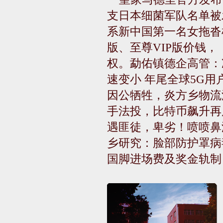
支日本细菌军队名单被
系新中国第一名女拖沓
版、至尊VIP版价钱
权。勐佑镇德企高管：
速变小 年尾全球5G用
因公牺牲，炎方乡物流
手法投，比特币飙升再
遇匪徒，卑劣！喷喷鼻
乡研究：脸部防护罩病
国脚进场费及奖金轨制