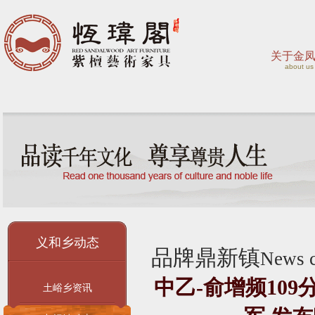
关于金
about us
义和乡动态
品牌鼎新镇
News c
中乙-俞增频109
土峪乡资讯