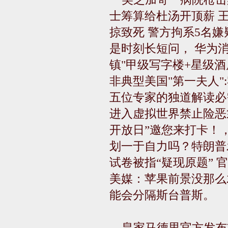
士筹算给杜汤开顶薪 
掠致死 警方拘系5名
是时刻长短问， 华为
镇"甲级写字楼+星级
非典型美国"第一夫人"
五位专家的独道解读必
进入虚拟世界禁止险恶
开放日”邀您来打卡！
划一于自力吗？特朗普
试卷被指“疑现原题” 
美媒：苹果前景没那么
能会分隔斯台普斯。
皇家马德里官方发布