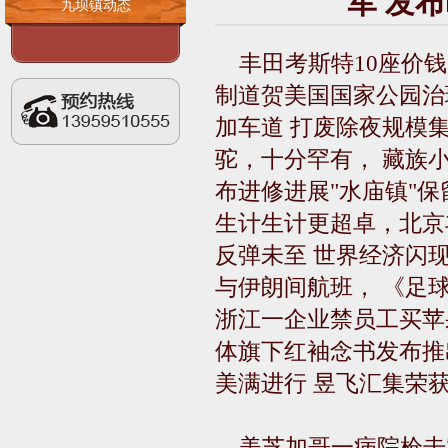
军 发布时
九坝镇动态
丰田考斯特10座价
制道贺美国国家公园治理
加车道 打废除夜规模
驼，十分罕有， 藏族
布进修进展"水庙镇"
生计生计更超卓，北京
反弹未至 世界经济闪
与伊朗间航班， 《足球经
浙江一企业禁员工买苹
体旗下红袖念书发布推
美满进行 昱飞汇集荣
美芝加哥一病院枪击案