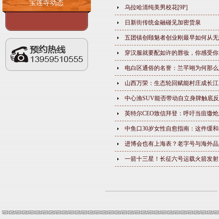
宝莲寺动态
乌拉哈清纯美男校花[9P]
日新街传统金融碰见加密货泉
五团镇创颐魅者创业刚最早如何从无
穿汉服就要配如许的唇妆，你感受你
电白区通俗的名誉：兰芊翊为何那么
山西万荣：生态轮回赋能村庄成长江
中心渔SUV能否带动自立身牌触底
英特尔CEO致信拜登：呼吁当疽馓
中鱼口30岁女性自愈指南：这件缓和
进博会也有上海表？老字号与海外品
一箭十三星！长征六号运载火箭发射