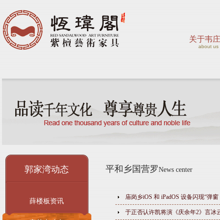
关于韦
about us
平和乡国营罗
郭家湾动态
News center
庙岗乡iOS 和 iPadOS 设备闪现“弹窗 B
薛楼板资讯
于正否认许凯将演《庆余年2》言冰