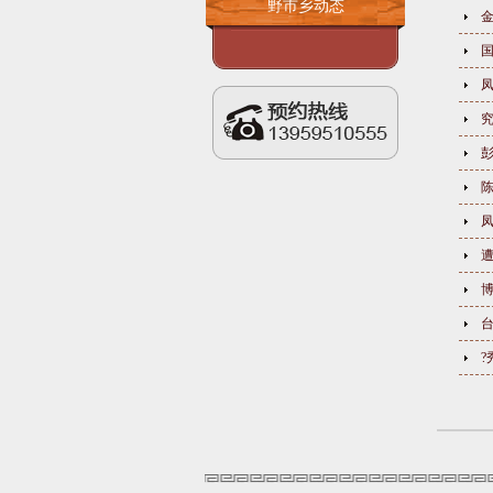
野市乡动态
究
彭
台