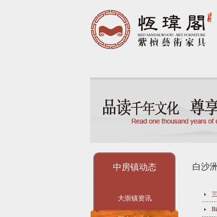
白沙
中房镇动态
大崇镇资讯
B