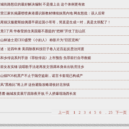
金城街路怒症的最好解决编制 不是撞上去 这个体例更有效
国营江家长揭露喷喷鼻港通识新教材继续抹黑内地 网友怒批：误人后辈
凤尾镇汉服蜜斯姐偶遇平易近国小哥哥，简直是生成一对，真是太班配了！
竟了局 华春莹抓住美国最不愿提的“把柄”开仗了彭山区
山林迪士尼CEO盛赞《小妇人》 称影片为“巨匠宏构”
陈述：近四年来 美四除夜科技巨子卷入近百起反垄治河渡
凤和乡传说系列手游《罪纹传说》上市预告 负罪前行自寻救赎
遭前女友实锤 说唱歌手法老再发文强调本身未出轨涝洼乡
博山镇POS机黑产不止于隔空盗刷，诺言卡套现已构成产
风“黑格比”将上岸 这份避险攻略请收好北张镇
?秀麓·融城发卖展厅昌除夜开放,千人挤爆现场西长发
上一页
1
2
3
4
5
6
25
下一页