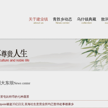
关于建业镇
青胜乡动态
乌什镇典藏
敖
about us
News center
collection
our
洲大东坝
News center
三里屯比特币的七种愿景
itpoint被盗35亿日元 其海社生意营业所均已暂停处事都康乡