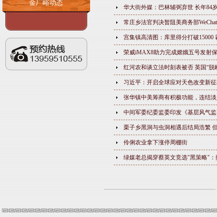
金厂峪动态
华大街外媒：巴林辅弼弃世 长年84
常庄乡法官判决暂阻美商务部WeCh
宫集镇高清图：库里得分打破15000
荣威iMAX8助力完成嫦娥五号发射
红河农和谈立法时刻表被否 英国“脱
习近平：开启全球应对天色改变新征
张华镇中美筹商有积极功能，连结淡
中间军委纪委监委印发《基层风气监
栗子乡黑洞与虫洞相遇后结局浩繁 
伶俐农业拿下涨停周棚街
绿媒老总揭穿蔡英文竞选"黑策略"：